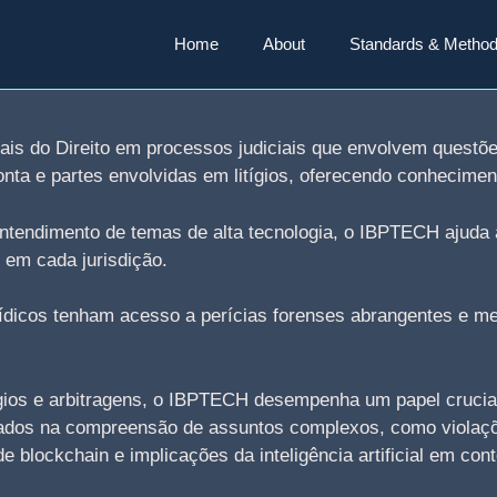
Home
About
Standards & Method
is do Direito em processos judiciais que envolvem questões
nta e partes envolvidas em litígios, oferecendo conhecime
tendimento de temas de alta tecnologia, o IBPTECH ajuda a
 em cada jurisdição.
ídicos tenham acesso a perícias forenses abrangentes e met
gios e arbitragens, o IBPTECH desempenha um papel crucial 
dvogados na compreensão de assuntos complexos, como viola
e blockchain e implicações da inteligência artificial em cont